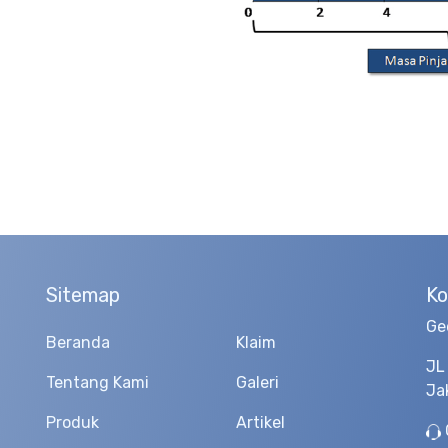
Sitemap
Ko
Ge
Beranda
Klaim
JL
Tentang Kami
Galeri
Ja
Produk
Artikel