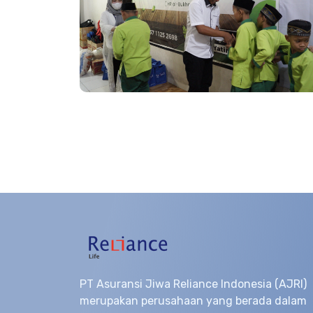
PT Asuransi Jiwa Reliance Indonesia (AJRI)
merupakan perusahaan yang berada dalam