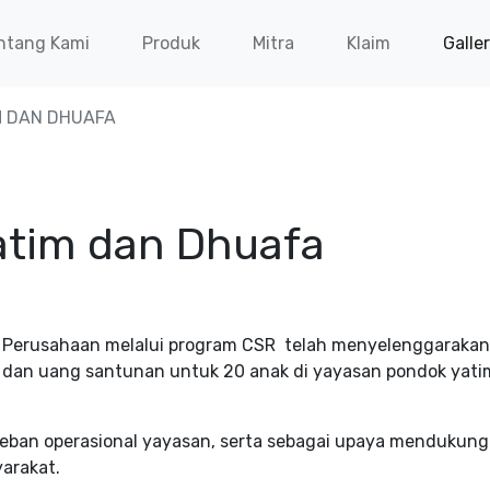
ntang Kami
Produk
Mitra
Klaim
Galle
M DAN DHUAFA
atim dan Dhuafa
 Perusahaan melalui program CSR telah menyelenggarakan
dan uang santunan untuk 20 anak di yayasan pondok yati
beban operasional yayasan, serta sebagai upaya mendukun
arakat.