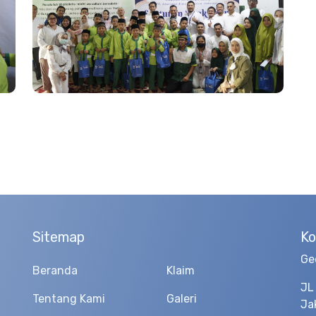
Sitemap
Ko
Ge
Beranda
Klaim
JL
Tentang Kami
Galeri
Ja