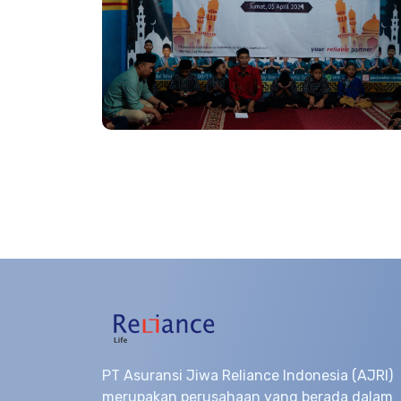
PT Asuransi Jiwa Reliance Indonesia (AJRI)
merupakan perusahaan yang berada dalam