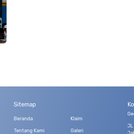
Sitemap
Ko
Ge
Beranda
Klaim
JL
Tentang Kami
Galeri
Ja