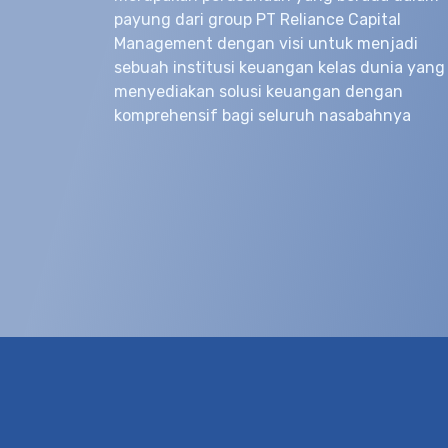
payung dari group PT Reliance Capital
Management dengan visi untuk menjadi
sebuah institusi keuangan kelas dunia yang
menyediakan solusi keuangan dengan
komprehensif bagi seluruh nasabahnya